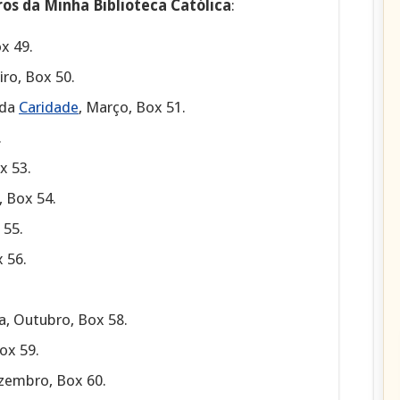
ros da Minha Biblioteca Católica
:
x 49.
ro, Box 50.
 da
Caridade
, Março, Box 51.
.
x 53.
, Box 54.
 55.
x 56.
a, Outubro, Box 58.
ox 59.
zembro, Box 60.