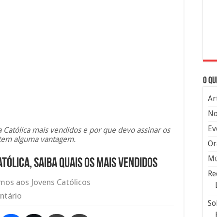
O qu
Ar
No
Ev
a Católica mais vendidos e por que devo assinar os
 tem alguma vantagem.
Or
Mú
atólica, saiba quais os mais vendidos
Re
os aos Jovens Católicos
ntário
So