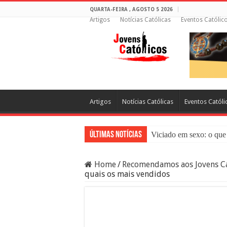
QUARTA-FEIRA , AGOSTO 5 2026
Artigos
Notícias Católicas
Eventos Católic
Artigos
Notícias Católicas
Eventos Católi
Últimas Notícias
Viciado em sexo: o que 
Sacramento da Reconci
Home
/
Recomendamos aos Jovens Ca
Filme Sagrado Coração
quais os mais vendidos
Falsos Amigos: O Que a
8 Pessoas Que Você Nã