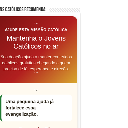
ns Católicos Recomenda:
```
AJUDE ESTA MISSÃO CATÓLICA
Mantenha o Jovens
Católicos no ar
Sua doação ajuda a manter conteúdos
católicos gratuitos chegando a quem
precisa de fé, esperança e direção.
```
```
Uma pequena ajuda já
fortalece essa
evangelização.