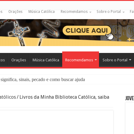
os
Orações
Música Católica
Recomendamos
Sobre o Portal
Fa
cos
Orações
Música Católica
Recomendamos
Sobre o Portal
significa, sinais, pecado e como buscar ajuda
liação: O Que É e Como Fazer uma Boa Confissão
tólicos
/
Livros da Minha Biblioteca Católica, saiba
Jove
 – Seu Reino Não Terá Fim: O Documentário Que Vai Tocar os Católi
 Bíblia e a Igreja Católica Ensinam Sobre Eles?
o Deve Ajudar Segundo a Bíblia