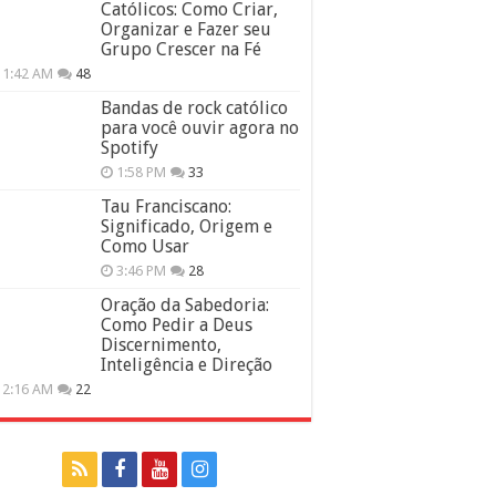
Católicos: Como Criar,
Organizar e Fazer seu
Grupo Crescer na Fé
11:42 AM
48
Bandas de rock católico
para você ouvir agora no
Spotify
1:58 PM
33
Tau Franciscano:
Significado, Origem e
Como Usar
3:46 PM
28
Oração da Sabedoria:
Como Pedir a Deus
Discernimento,
Inteligência e Direção
12:16 AM
22