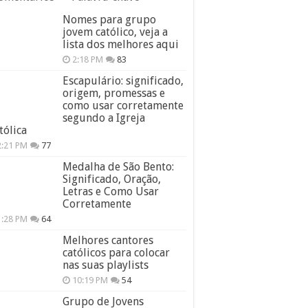
Nomes para grupo
jovem católico, veja a
lista dos melhores aqui
2:18 PM
83
Escapulário: significado,
origem, promessas e
como usar corretamente
segundo a Igreja
tólica
2:21 PM
77
Medalha de São Bento:
Significado, Oração,
Letras e Como Usar
Corretamente
1:28 PM
64
Melhores cantores
católicos para colocar
nas suas playlists
10:19 PM
54
Grupo de Jovens