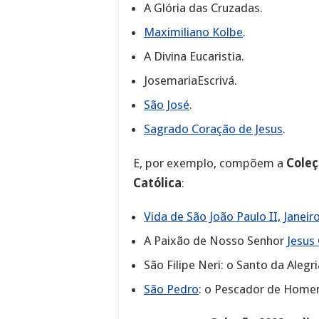
A Glória das Cruzadas.
Maximiliano Kolbe
.
A Divina Eucaristia.
JosemariaEscrivá.
São José
.
Sagrado Coração de Jesus
.
E, por exemplo, compõem a
Coleç
Católica
:
Vida de São João Paulo II, Janeir
A Paixão de Nosso Senhor
Jesus 
São Filipe Neri: o Santo da Alegr
São Pedro
: o Pescador de Homens