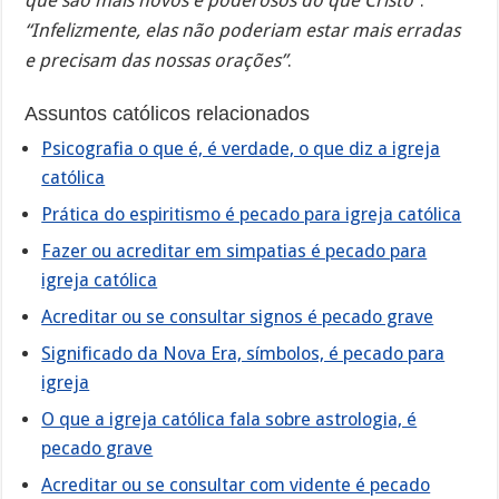
que são mais novos e poderosos do que Cristo”
.
“Infelizmente, elas não poderiam estar mais erradas
e precisam das nossas orações”
.
Assuntos católicos relacionados
Psicografia o que é, é verdade, o que diz a igreja
católica
Prática do espiritismo é pecado para igreja católica
Fazer ou acreditar em simpatias é pecado para
igreja católica
Acreditar ou se consultar signos é pecado grave
Significado da Nova Era, símbolos, é pecado para
igreja
O que a igreja católica fala sobre astrologia, é
pecado grave
Acreditar ou se consultar com vidente é pecado