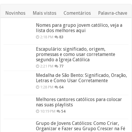
Novinhos
Mais vistos
Comentários
Palavra-chave
Nomes para grupo jovem católico, veja a
lista dos melhores aqui
2:18 PM
83
Escapulário: significado, origem,
promessas e como usar corretamente
segundo a Igreja Católica
2:21 PM
77
Medalha de São Bento: Significado, Oração,
Letras e Como Usar Corretamente
1:28 PM
64
Melhores cantores católicos para colocar
nas suas playlists
10:19 PM
54
Grupo de Jovens Católicos: Como Criar,
Organizar e Fazer seu Grupo Crescer na Fé