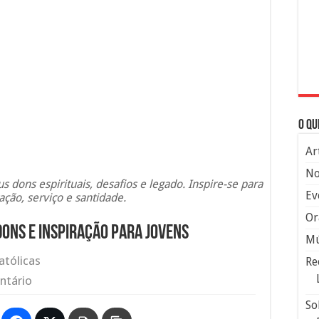
O qu
Ar
No
us dons espirituais, desafios e legado. Inspire-se para
Ev
ração, serviço e santidade.
Or
 Dons e Inspiração para Jovens
Mú
atólicas
Re
ntário
So