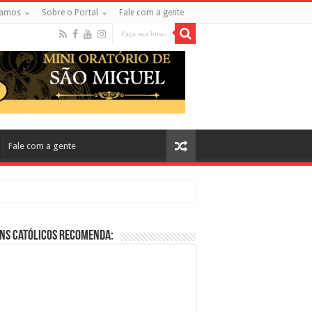
amos
Sobre o Portal
Fale com a gente
Fale com a gente
ns Católicos Recomenda:
cos no Cinema