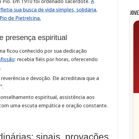
ei Pio. Em 1910 foi ordenado sacerdote.
A
letia sua busca de vida simples, solidária,
Jove
io de Pietrelcina.
e presença espiritual
ina ficou conhecido por sua dedicação
fissão
: recebia fiéis por horas, oferecendo
.
reverência e devoção. Ele acreditava que a
”.
onselhamento espiritual, assistência aos
, com uma escuta empática e oração constante.
inárias: sinais, provações