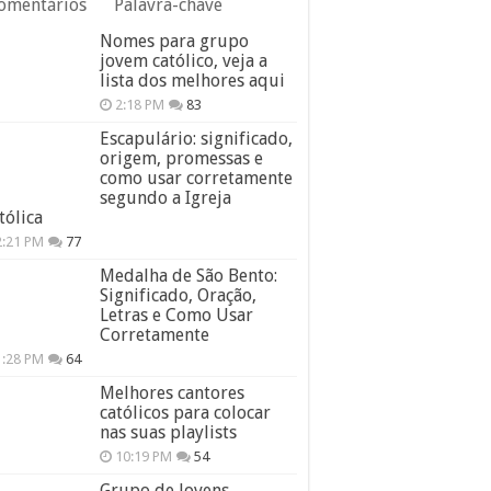
omentários
Palavra-chave
Nomes para grupo
jovem católico, veja a
lista dos melhores aqui
2:18 PM
83
Escapulário: significado,
origem, promessas e
como usar corretamente
segundo a Igreja
tólica
2:21 PM
77
Medalha de São Bento:
Significado, Oração,
Letras e Como Usar
Corretamente
1:28 PM
64
Melhores cantores
católicos para colocar
nas suas playlists
10:19 PM
54
Grupo de Jovens