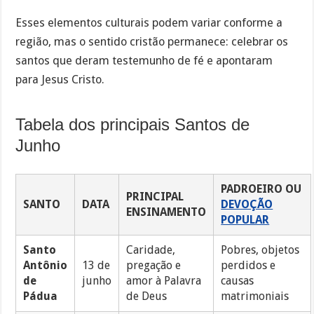
Esses elementos culturais podem variar conforme a
região, mas o sentido cristão permanece: celebrar os
santos que deram testemunho de fé e apontaram
para Jesus Cristo.
Tabela dos principais Santos de
Junho
PADROEIRO OU
PRINCIPAL
SANTO
DATA
DEVOÇÃO
ENSINAMENTO
POPULAR
Santo
Caridade,
Pobres, objetos
Antônio
13 de
pregação e
perdidos e
de
junho
amor à Palavra
causas
Pádua
de Deus
matrimoniais