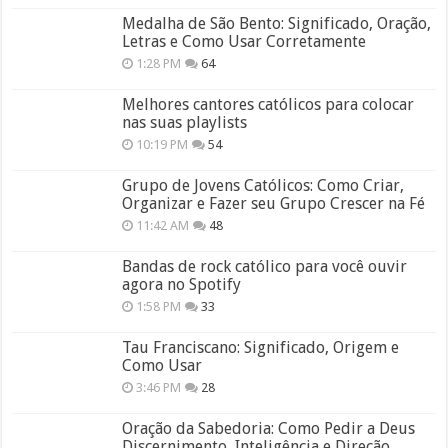
Medalha de São Bento: Significado, Oração,
Letras e Como Usar Corretamente
1:28 PM
64
Melhores cantores católicos para colocar
nas suas playlists
10:19 PM
54
Grupo de Jovens Católicos: Como Criar,
Organizar e Fazer seu Grupo Crescer na Fé
11:42 AM
48
Bandas de rock católico para você ouvir
agora no Spotify
1:58 PM
33
Tau Franciscano: Significado, Origem e
Como Usar
3:46 PM
28
Oração da Sabedoria: Como Pedir a Deus
Discernimento, Inteligência e Direção