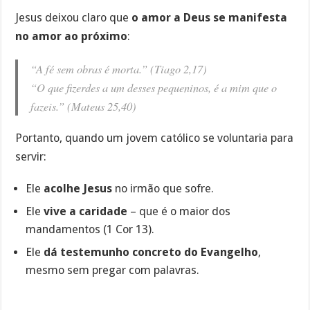
Jesus deixou claro que
o amor a Deus se manifesta
no amor ao próximo
:
“A fé sem obras é morta.”
(Tiago 2,17)
“O que fizerdes a um desses pequeninos, é a mim que o
fazeis.”
(Mateus 25,40)
Portanto, quando um jovem católico se voluntaria para
servir:
Ele
acolhe Jesus
no irmão que sofre.
Ele
vive a caridade
– que é o maior dos
mandamentos (1 Cor 13).
Ele
dá testemunho concreto do Evangelho
,
mesmo sem pregar com palavras.