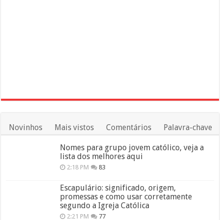
Novinhos
Mais vistos
Comentários
Palavra-chave
Nomes para grupo jovem católico, veja a
lista dos melhores aqui
2:18 PM
83
Escapulário: significado, origem,
promessas e como usar corretamente
segundo a Igreja Católica
2:21 PM
77