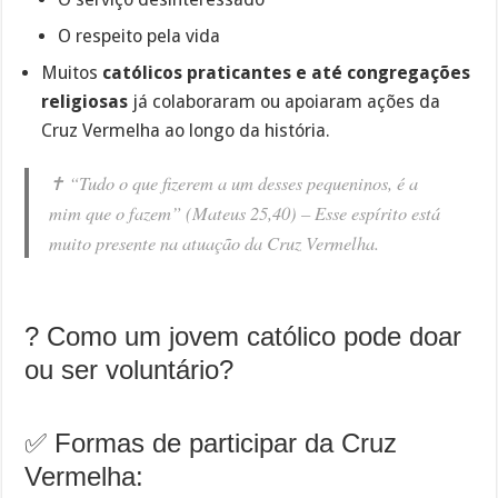
O respeito pela vida
Muitos
católicos praticantes e até congregações
religiosas
já colaboraram ou apoiaram ações da
Cruz Vermelha ao longo da história.
✝️
“Tudo o que fizerem a um desses pequeninos, é a
mim que o fazem”
(Mateus 25,40) – Esse espírito está
muito presente na atuação da Cruz Vermelha.
? Como um jovem católico pode doar
ou ser voluntário?
✅ Formas de participar da Cruz
Vermelha: