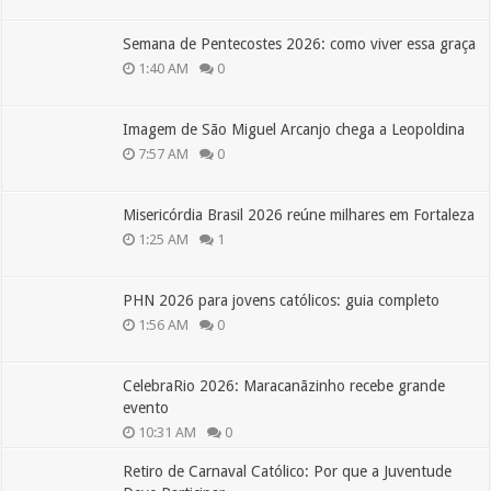
Semana de Pentecostes 2026: como viver essa graça
1:40 AM
0
Imagem de São Miguel Arcanjo chega a Leopoldina
7:57 AM
0
Misericórdia Brasil 2026 reúne milhares em Fortaleza
1:25 AM
1
PHN 2026 para jovens católicos: guia completo
1:56 AM
0
CelebraRio 2026: Maracanãzinho recebe grande
evento
10:31 AM
0
Retiro de Carnaval Católico: Por que a Juventude