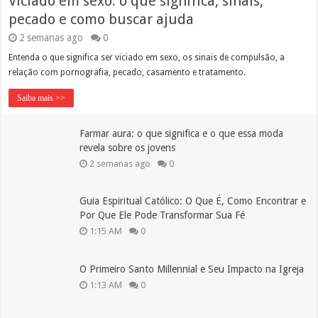
Viciado em sexo: o que significa, sinais,
pecado e como buscar ajuda
2 semanas ago
0
Entenda o que significa ser viciado em sexo, os sinais de compulsão, a
relação com pornografia, pecado, casamento e tratamento.
Saiba mais >>
Farmar aura: o que significa e o que essa moda
revela sobre os jovens
2 semanas ago
0
Guia Espiritual Católico: O Que É, Como Encontrar e
Por Que Ele Pode Transformar Sua Fé
1:15 AM
0
O Primeiro Santo Millennial e Seu Impacto na Igreja
1:13 AM
0