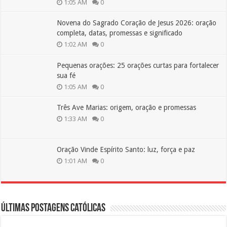
1:05 AM
0
Novena do Sagrado Coração de Jesus 2026: oração
completa, datas, promessas e significado
1:02 AM
0
Pequenas orações: 25 orações curtas para fortalecer
sua fé
1:05 AM
0
Três Ave Marias: origem, oração e promessas
1:33 AM
0
Oração Vinde Espírito Santo: luz, força e paz
1:01 AM
0
Últimas Postagens Católicas