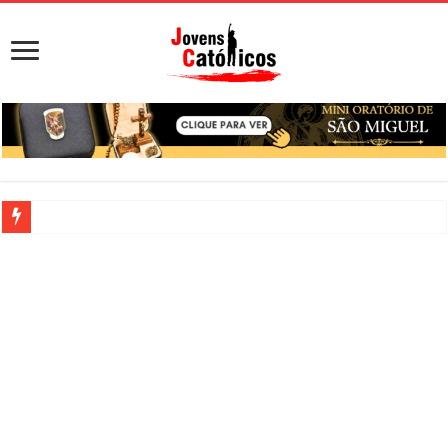
Viciado em sexo: o que significa, sinais, pecado e como buscar ajuda
Sacramento da Reconciliação: O Que É e Como Fazer uma Boa Conf
Filme Sagrado Coração – Seu Reino Não Terá Fim: O Documentário 
Falsos Amigos: O Que a Bíblia e a Igreja Católica Ensinam Sobre El
8 Pessoas Que Você Não Deve Ajudar Segundo a Bíblia
Nós de São Francisco: significado dos 3 nós do
cordão franciscano