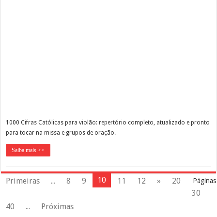
1000 Cifras Católicas para violão: repertório completo, atualizado e pronto
para tocar na missa e grupos de oração.
Saiba mais >>
10
Primeiras
...
8
9
11
12
»
20
Páginas
30
40
...
Próximas