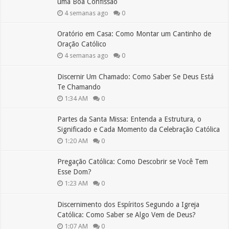
uma Boa Confissão
4 semanas ago
0
Oratório em Casa: Como Montar um Cantinho de
Oração Católico
4 semanas ago
0
Discernir Um Chamado: Como Saber Se Deus Está
Te Chamando
1:34 AM
0
Partes da Santa Missa: Entenda a Estrutura, o
Significado e Cada Momento da Celebração Católica
1:20 AM
0
Pregação Católica: Como Descobrir se Você Tem
Esse Dom?
1:23 AM
0
Discernimento dos Espíritos Segundo a Igreja
Católica: Como Saber se Algo Vem de Deus?
1:07 AM
0