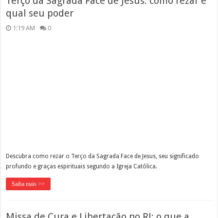
Terço da Sagrada Face de Jesus: como rezar e
qual seu poder
1:19 AM
0
Descubra como rezar o Terço da Sagrada Face de Jesus, seu significado
profundo e graças espirituais segundo a Igreja Católica.
Saiba mais >>
Missa de Cura e Libertação no RJ: o que a