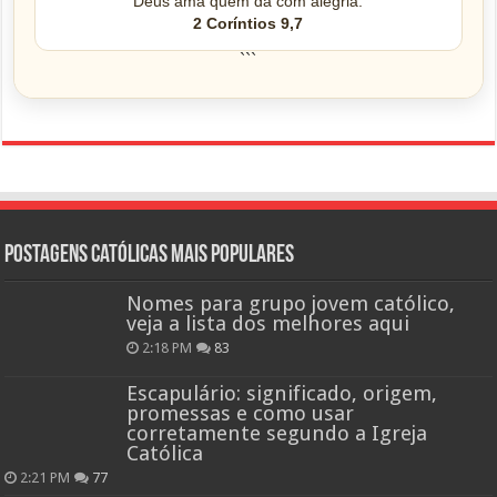
“Deus ama quem dá com alegria.”
2 Coríntios 9,7
```
Postagens católicas mais Populares
Nomes para grupo jovem católico,
veja a lista dos melhores aqui
2:18 PM
83
Escapulário: significado, origem,
promessas e como usar
corretamente segundo a Igreja
Católica
2:21 PM
77