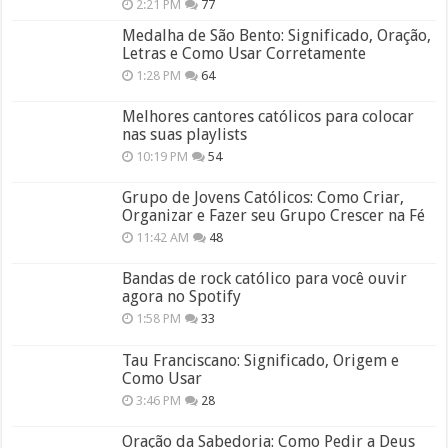
2:21 PM
77
Medalha de São Bento: Significado, Oração,
Letras e Como Usar Corretamente
1:28 PM
64
Melhores cantores católicos para colocar
nas suas playlists
10:19 PM
54
Grupo de Jovens Católicos: Como Criar,
Organizar e Fazer seu Grupo Crescer na Fé
11:42 AM
48
Bandas de rock católico para você ouvir
agora no Spotify
1:58 PM
33
Tau Franciscano: Significado, Origem e
Como Usar
3:46 PM
28
Oração da Sabedoria: Como Pedir a Deus