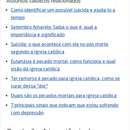
Assuntos católicos relacionados
Como identificar um possível suicida e ajuda-lo a
tempo
Setembro Amarelo: Saiba o que é, qual a
importância e significado
Suicida: o que acontece com ele no pós morte
segundo a igreja católica
Eutanásia é pecado mortal, como funciona e qual
visão da igreja católica
Ter remorso é pecado para igreja católica, como se
curar dessa “dor”
Quais são os pecados mortais para igreja católica
7 principais sinais que indicam que estou sofrendo
com depressão