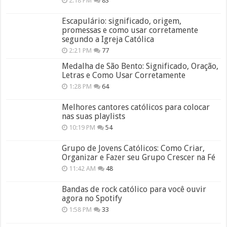
2:18 PM
83
Escapulário: significado, origem,
promessas e como usar corretamente
segundo a Igreja Católica
2:21 PM
77
Medalha de São Bento: Significado, Oração,
Letras e Como Usar Corretamente
1:28 PM
64
Melhores cantores católicos para colocar
nas suas playlists
10:19 PM
54
Grupo de Jovens Católicos: Como Criar,
Organizar e Fazer seu Grupo Crescer na Fé
11:42 AM
48
Bandas de rock católico para você ouvir
agora no Spotify
1:58 PM
33