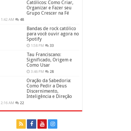
Católicos: Como Criar,
Organizar e Fazer seu
Grupo Crescer na Fé
11:42 AM
48
Bandas de rock católico
para você ouvir agora no
Spotify
1:58 PM
33
Tau Franciscano:
Significado, Origem e
Como Usar
3:46 PM
28
Oração da Sabedoria:
Como Pedir a Deus
Discernimento,
Inteligência e Direção
12:16 AM
22