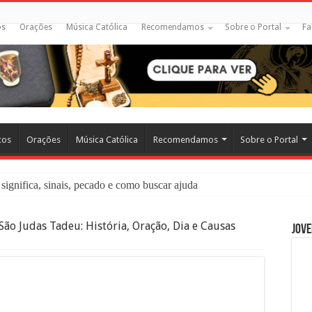
os
Orações
Música Católica
Recomendamos
Sobre o Portal
Fa
cos
Orações
Música Católica
Recomendamos
Sobre o Portal
significa, sinais, pecado e como buscar ajuda
liação: O Que É e Como Fazer uma Boa Confissão
São Judas Tadeu: História, Oração, Dia e Causas
Jove
 – Seu Reino Não Terá Fim: O Documentário Que Vai Tocar os Católi
 Bíblia e a Igreja Católica Ensinam Sobre Eles?
o Deve Ajudar Segundo a Bíblia