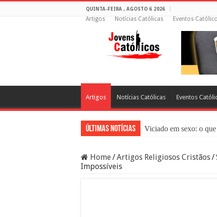
QUINTA-FEIRA , AGOSTO 6 2026
Artigos
Notícias Católicas
Eventos Católic
Artigos
Notícias Católicas
Eventos Católi
Últimas Notícias
Viciado em sexo: o que 
Sacramento da Reconci
Home
/
Artigos Religiosos Cristãos
/
Filme Sagrado Coração
Impossíveis
Falsos Amigos: O Que a
8 Pessoas Que Você Nã