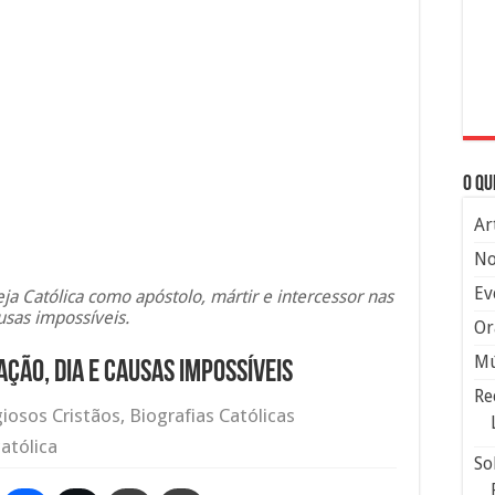
O qu
Ar
No
Ev
ja Católica como apóstolo, mártir e intercessor nas
usas impossíveis.
Or
Mú
ação, Dia e Causas Impossíveis
Re
giosos Cristãos
,
Biografias Católicas
atólica
So