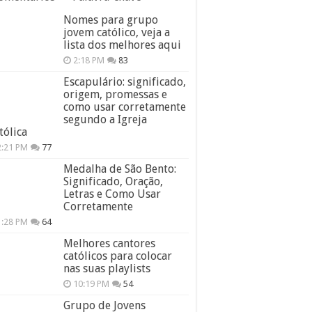
Nomes para grupo
jovem católico, veja a
lista dos melhores aqui
2:18 PM
83
Escapulário: significado,
origem, promessas e
como usar corretamente
segundo a Igreja
tólica
2:21 PM
77
Medalha de São Bento:
Significado, Oração,
Letras e Como Usar
Corretamente
1:28 PM
64
Melhores cantores
católicos para colocar
nas suas playlists
10:19 PM
54
Grupo de Jovens