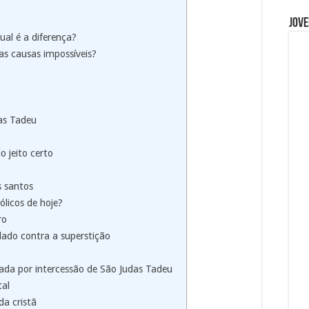
Jove
ual é a diferença?
as causas impossíveis?
as Tadeu
 jeito certo
s santos
ólicos de hoje?
ro
ado contra a superstição
da por intercessão de São Judas Tadeu
tal
da cristã